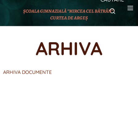
ȘCOALA GIMNAZIALĂ ”MIRCEA CEL BĂTRÂN”-
CURTEA DE ARGEȘ
ARHIVA
ARHIVA DOCUMENTE