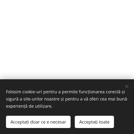
Folosim cookie-uri pentru a permite funcționarea corectă și
sigură a site-urilor noastre și pentru a vă oferi cea mai bună
experiență de utilizare.
© 2023 Toate drepturile rezervate
Acceptați doar ce e necesar
Acceptați toate
Cookie-uri
Politică de confidențialitate
Politică cookie