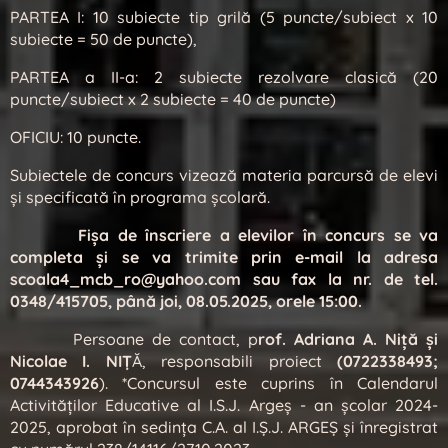
PARTEA I: 10 subiecte tip grilă (5 puncte/subiect x 10
subiecte = 50 de puncte),
PARTEA a II-a: 2 subiecte rezolvare clasică (20
puncte/subiect x 2 subiecte = 40 de puncte)
OFICIU: 10 puncte.
Subiectele de concurs vizează materia parcursă de elevi
și specificată în programa școlară.
Fişa de înscriere a elevilor în concurs se va
completa şi se va trimite prin e-mail la adresa
scoala4_mcb_ro@yahoo.com sau fax la nr. de tel.
0348/415705, până joi, 08.05.2025, orele 15:00.
Persoane de contact, p
rof. Adriana A. Niţă și
Nicolae I. NIȚ
Ă, responsabili proiect
(0722338493;
0744343926
). *Concursul este cuprins în Calendarul
Activităţilor Educative al I.S.J. Argeş - an şcolar 2024-
2025, aprobat în sedința C.A. al I.Ș.J. ARGEȘ și înregistrat