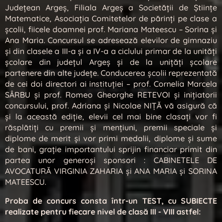
Județean Argeș, Filiala Argeș a Societății de Științe
Matematice, Asociația Comitetelor de părinți pe clase a
școlii, fiicele doamnei prof. Mariana Mateescu – Sorina și
Ana Maria. Concursul se adresează elevilor de gimnaziu
și din clasele a III-a și a IV-a a ciclului primar de la unități
școlare din judeţul Argeş și de la unițăți școlare
partenere din alte județe. Conducerea școlii reprezentată
de cei doi directori ai instituției – prof. Cornelia Marcela
SÂRBU și prof. Romeo Gheorghe RETEVOI și inițiatorii
concursului, prof. Adriana și Nicolae NIȚĂ vă asigură că
și la această ediție, elevii cel mai bine clasați vor fi
răsplătiți cu premii și mențiuni, premii speciale și
diplome de merit și vor primi medalii, diplome și sume
de bani, grație importantului sprijin financiar primit din
partea unor generoși sponsori : CABINETELE DE
AVOCATURĂ VIRGINIA ZAHARIA și ANA MARIA și SORINA
MATEESCU.
Proba de concurs consta într-un TEST, cu SUBIECTE
realizate pentru fiecare nivel de clasă III - VIII astfel: