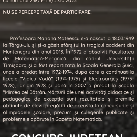
cu numărul 238/14116/27.10.2023.
NU SE PERCEPE TAXĂ DE PARTICIPARE
.
Profesoara Mariana Mateescu s-a născut la 18.03.1949
la Târgu-Jiu și și-a găsit sfârșitul în tragicul accident din
Muntenegru din anul 2013. În 1972 a absolvit Facultatea
de Matematică-Mecanică din cadrul Universităţii
Timişoara şi a fost repartizată la Şcoala Generală Şuici,
unde a predat între 1972-1974, după care a continuat la
liceele "Vlaicu Vodă" (1974-1975) şi Electroargeş (1975-
1978), iar din 1978 şi până în 2007 a predat la Şcoala
"Mircea cel Bătrân. Mărturii ale unei activități didactice și
pedagogice de excepție sunt rezultatele și premiile
obținute de elevii pregătiți de aceasta la concursurile și
olimpiadele școlare, precum și culegerile publicate și
problemele apărute în Gazeta Matematică.