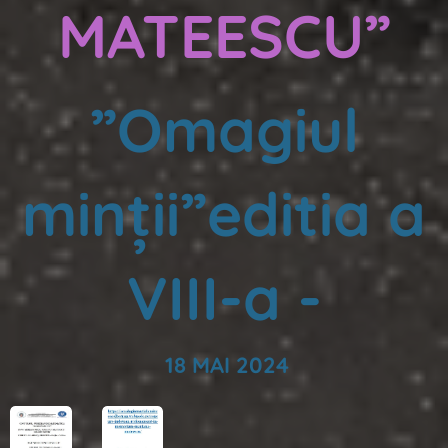
MATEESCU”
”Omagiul
minții”editia a
VIII-a -
18 MAI 2024