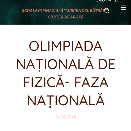
ȘCOALA GIMNAZIALĂ ”MIRCEA CEL BĂTRÂN”-
CURTEA DE ARGEȘ
OLIMPIADA
NAȚIONALĂ DE
FIZICĂ- FAZA
NAȚIONALĂ
24.06.2024