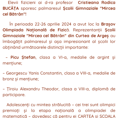
Elevii fizicieni ai d-ra profesor
Cristieana Rodica
BUCĂȚA
sporesc palmaresul
Școlii Gimnaziale "Mircea
cel Bătrân"!
În perioada 22-26 aprilie 2024 a avut loc la
Brașov
Olimpiada Națională de Fizic
ă. Reprezentanții
Școlii
Gimnaziale "Mircea cel Bătrân" din Curtea de Argeș
au
îmbogățit palmaresul și așa impresionant al școlii lor
obținând următoarele distincții importante:
–
Picu Ștefan
, clasa a VI-a, medalie de argint și
mențiune;
– Georgescu Yanis Constantin, clasa a VIII-a, medalie de
bronz și mențiune;
– Țîroiu Alexandru Theodor, clasa a VIII-a, diplomă de
participare.
Adolescenți cu mintea strălucită – cei trei sunt olimpici
premiați și la etapa națională a olimpiadei de
matematică – dovedesc că pentru ei CARTEA și ȘCOALA